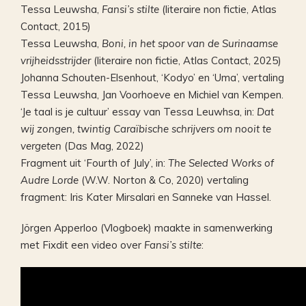
Tessa Leuwsha,
Fansi’s stilte
(literaire non fictie, Atlas
Contact, 2015)
Tessa Leuwsha,
Boni, in het spoor van de Surinaamse
vrijheidsstrijder
(literaire non fictie, Atlas Contact, 2025)
Johanna Schouten-Elsenhout, ‘Kodyo’ en ‘Uma’, vertaling
Tessa Leuwsha, Jan Voorhoeve en Michiel van Kempen.
‘Je taal is je cultuur’ essay van Tessa Leuwhsa, in:
Dat
wij zongen, twintig Caraïbische schrijvers om nooit te
vergeten
(Das Mag, 2022)
Fragment uit ‘Fourth of July’, in:
The Selected Works of
Audre Lorde
(W.W. Norton & Co, 2020) vertaling
fragment: Iris Kater Mirsalari en Sanneke van Hassel.
Jörgen Apperloo (Vlogboek) maakte in samenwerking
met Fixdit een video over
Fansi’s stilte
: