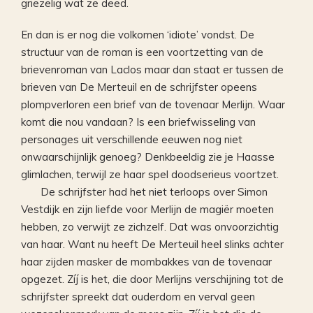
griezelig wat ze deed.
En dan is er nog die volkomen ‘idiote’ vondst. De
structuur van de roman is een voortzetting van de
brievenroman van Laclos maar dan staat er tussen de
brieven van De Merteuil en de schrijfster opeens
plompverloren een brief van de tovenaar Merlijn. Waar
komt die nou vandaan? Is een briefwisseling van
personages uit verschillende eeuwen nog niet
onwaarschijnlijk genoeg? Denkbeeldig zie je Haasse
glimlachen, terwijl ze haar spel doodserieus voortzet.
De schrijfster had het niet terloops over Simon
Vestdijk en zijn liefde voor Merlijn de magiër moeten
hebben, zo verwijt ze zichzelf. Dat was onvoorzichtig
van haar. Want nu heeft De Merteuil heel slinks achter
haar zijden masker de mombakkes van de tovenaar
opgezet. Zíj is het, die door Merlijns verschijning tot de
schrijfster spreekt dat ouderdom en verval geen