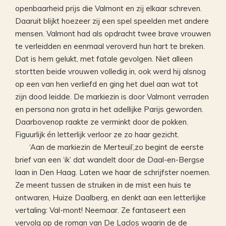
openbaarheid prijs die Valmont en zij elkaar schreven.
Daaruit blijkt hoezeer zij een spel speelden met andere
mensen. Valmont had als opdracht twee brave vrouwen
te verleidden en eenmaal veroverd hun hart te breken.
Dat is hem gelukt, met fatale gevolgen. Niet alleen
stortten beide vrouwen volledig in, ook werd hij alsnog
op een van hen verliefd en ging het duel aan wat tot
zijn dood leidde. De markiezin is door Valmont verraden
en persona non grata in het adellijke Parijs geworden.
Daarbovenop raakte ze verminkt door de pokken.
Figuurlijk én letterlijk verloor ze zo haar gezicht.
‘Aan de markiezin de Merteuil’,zo begint de eerste
brief van een ‘ik’ dat wandelt door de Daal-en-Bergse
laan in Den Haag. Laten we haar de schrijfster noemen.
Ze meent tussen de struiken in de mist een huis te
ontwaren, Huize Daalberg, en denkt aan een letterlijke
vertaling: Val-mont! Neemaar. Ze fantaseert een
vervolg op de roman van De Laclos waarin de de