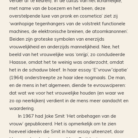
verder af te keuren). In ‘de cultus van het lichamelijke,
met name van de boezem en het been, deze
overstelpende luxe van pronk en cosmetica’ ziet zij
‘wanhopige tegenhangers van de volstrekt functionele
machines, de elektronische breinen, de atoomkanonnen’.
Beiden zijn groteske symbolen van enerzijds
vrouwelijkheid en anderzijds mannelijkheid. Nee, het
beeld van het vrouwelijke was ‘onrijp’, zo concludeerde
Haasse, omdat het te weinig was onderzocht, omdat
het in de schaduw bleef. In haar essay ‘E”vrouw”cipatie’
(1964) onderstreepte ze haar idee nogmaals. De man,
en de mens in het algemeen, diende te evrouwciperen:
dat wat we voor het vrouwelijke houden (en waar we
zo op neerkijken) verdient in de mens meer aandacht en
waardering.
In 1967 had Joke Smit ‘Het onbehagen van de
vrouw’ gepubliceerd. Het is opmerkelijk om te zien
hoeveel ideeën die Smit in haar essay uiteenzet, door