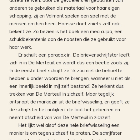
auteur te werk door de gevoelens en gedachten van
anderen te gebruiken als materiaal voor haar eigen
schepping; zij en Valmont spelen een spel met de
mensen om hen heen. Haasse doet zoiets zelf ook,
bekent ze. Zo bezien is het boek een mea culpa, een
schuldbekentenis aan de naasten die ze gebruikt voor
haar werk.
Er schuilt een paradox in. De brievenschrijfster leeft
zich in in De Merteuil, en wordt dus een beetje zoals zij.
In de eerste brief schrijft ze: ‘ik zou niet de behoefte
hebben u onder woorden te brengen, wanneer u niet als
een innerlijk beeld in mij zelf bestond’. Ze herkent dus
trekken van De Merteuil in zichzelf. Maar tegelijk
ontsnapt de markiezin uit de briefwisseling, en geeft ze
de schrijfster het nakijken: die laat het gebeuren en
neemt afscheid van van De Merteuil in zichzelf.
Het lijkt wel alsof deze hele briefwisseling een
manier is om tegen zichzelf te praten. De schrijfster