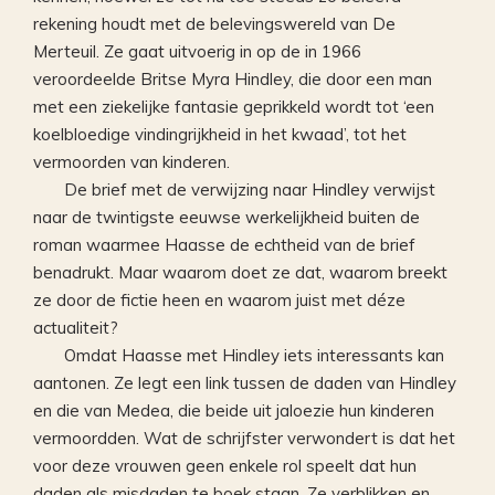
rekening houdt met de belevingswereld van De
Merteuil. Ze gaat uitvoerig in op de in 1966
veroordeelde Britse Myra Hindley, die door een man
met een ziekelijke fantasie geprikkeld wordt tot ‘een
koelbloedige vindingrijkheid in het kwaad’, tot het
vermoorden van kinderen.
De brief met de verwijzing naar Hindley verwijst
naar de twintigste eeuwse werkelijkheid buiten de
roman waarmee Haasse de echtheid van de brief
benadrukt. Maar waarom doet ze dat, waarom breekt
ze door de fictie heen en waarom juist met déze
actualiteit?
Omdat Haasse met Hindley iets interessants kan
aantonen. Ze legt een link tussen de daden van Hindley
en die van Medea, die beide uit jaloezie hun kinderen
vermoordden. Wat de schrijfster verwondert is dat het
voor deze vrouwen geen enkele rol speelt dat hun
daden als misdaden te boek staan. Ze verblikken en