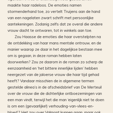
maakte haar radeloos. De emoties namen
stormenderhand toe, zo vertelt Truijens aan de hand
van een nagelaten zwart schrift met persoonlijke
aantekeningen. Zodanig zelfs dat ze overal die andere
vrouw dacht te ontwaren, tot in winkels aan toe.
Zou Haasse de emoties die haar overstelpten na
de ontdekking van haar mans mentale ontrouw, en de
manier waarop ze daar in het dagelijkse bestaan mee
om is gegaan, in deze roman hebben laten
doorwerken? Zou ze daarom in de roman zo scherp de
eenzaamheid en ‘het bittere innerlijke lijden’ hebben
neergezet van de jaloerse vrouw die haar tijd gehad
heeft? Vandaar misschien de in algemene termen
gestelde alinea’s in de afscheidsbrief van De Merteuil
over de vrouw die de dichterlijke ontboezemingen van
een man vindt, terwijl het die man ‘eigenlijk niet te doen
is om een (gevaarlijke!) verhouding-van-vlees-en-
bloed’? Het zou over Valmont kunnen gaan, maar ook