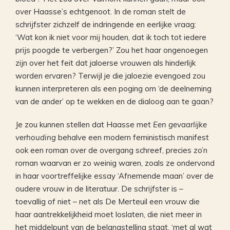
over Haasse’s echtgenoot. In de roman stelt de
schrijfster zichzelf de indringende en eerlijke vraag:
‘Wat kon ik niet voor mij houden, dat ik toch tot iedere
prijs poogde te verbergen?’ Zou het haar ongenoegen
zijn over het feit dat jaloerse vrouwen als hinderlijk
worden ervaren? Terwijl je die jaloezie evengoed zou
kunnen interpreteren als een poging om ‘de deelneming
van de ander’ op te wekken en de dialoog aan te gaan?
Je zou kunnen stellen dat Haasse met
Een gevaarlijke
verhouding
behalve een modern feministisch manifest
ook een roman over de overgang schreef, precies zo’n
roman waarvan er zo weinig waren, zoals ze ondervond
in haar voortreffelijke essay ‘Afnemende maan’ over de
oudere vrouw in de literatuur. De schrijfster is –
toevallig of niet – net als De Merteuil een vrouw die
haar aantrekkelijkheid moet loslaten, die niet meer in
het middelpunt van de belangstelling staat, ‘met al wat