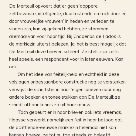
De Merteuil opvoert dat er geen ‘dappere,
zelfbewuste, intelligente, doortastende en toch door en
door vrouwelijke vrouwen’ in heden en verleden te
vinden zijn, kan zij gekend hebben; ze stammen
allemaal van voor haar tijd. Bij Choderlos de Laclos is
de markiezin uiterst belezen. Ja, het is best mogelijk dat
De Merteuil deze brieven schreef. Ze stelt zich zelfs,
heel speels, een respondent voor in later eeuwen. Kan
ook.
Om het idee van feitelijkheid en echtheid in deze
volslagen onbestaanbare constructie nog te versterken,
verwijst de schrijfster in haar ‘eigen’ brieven naar nog
andere boeken en toneelstukken dan De Merteuil; ze
schudt al haar kennis zó uit haar mouw.
Toch gebeurt er in haar brieven ook iets vreemds.
Haasse verwerkt namelijk een feit in haar betoog dat
de achttiende-eeuwse markiezin helemaal niet kan
kennen, hoewel ze tot nu toe steeds zo beleefd