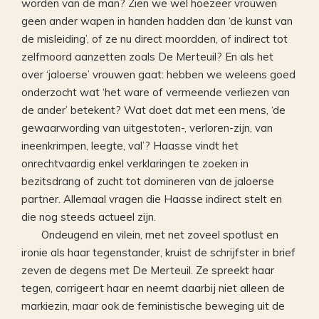
worden van de man? Zien we wel hoezeer vrouwen
geen ander wapen in handen hadden dan ‘de kunst van
de misleiding’, of ze nu direct moordden, of indirect tot
zelfmoord aanzetten zoals De Merteuil? En als het
over ‘jaloerse’ vrouwen gaat: hebben we weleens goed
onderzocht wat ‘het ware of vermeende verliezen van
de ander’ betekent? Wat doet dat met een mens, ‘de
gewaarwording van uitgestoten-, verloren-zijn, van
ineenkrimpen, leegte, val’? Haasse vindt het
onrechtvaardig enkel verklaringen te zoeken in
bezitsdrang of zucht tot domineren van de jaloerse
partner. Allemaal vragen die Haasse indirect stelt en
die nog steeds actueel zijn.
Ondeugend en vilein, met net zoveel spotlust en
ironie als haar tegenstander, kruist de schrijfster in brief
zeven de degens met De Merteuil. Ze spreekt haar
tegen, corrigeert haar en neemt daarbij niet alleen de
markiezin, maar ook de feministische beweging uit de