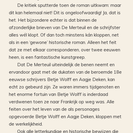
De kritiek sputterde toen de roman uitkwam: maar
dit kan helemaal niet! Dit is ongeloofwaardig! Ja, dat is
het. Het bijzondere echter is dat binnen de
afzonderlijke brieven van De Merteuil en de schrijfster
alles wél klopt. Of dan toch minstens kán kloppen, net
als in een ‘gewone’ historische roman. Alleen het feit
dat ze met elkaar corresponderen, over twee eeuwen
heen, is een fantastische kunstgreep.
Dat De Merteuil uiteindelijk de benen neemt en
ervandoor gaat met de dukaten van de beroemde 18e
eeuwse schrijvers Betje Wolff en Aagje Deken, kan
echt zo gebeurd zijn. Ze waren immers tijdgenoten en
het enorme fortuin van Betje Wolff is inderdaad
verdwenen toen ze naar Frankrijk op weg was. Alle
feiten over het leven van de als personages
opgevoerde Betje Wolff en Aagje Deken, kloppen met
de werkelijkheid.
Ook alle letterkundige en historische bewijzen die