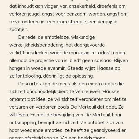
dat inhoudt aan vlagen van onzekerheid, droefenis om
verloren jeugd, angst voor eenzaam-worden, angst om
te veranderen in “een krom streepje, een vergrijsd
zuchtje”‘.
De rede, de emotieloze, wiskundige
werkelijkheidsbenadering, het doorgevoerde
verlichtingsdenken waar de markiezin in Laclos’ roman
allemaal de projectie van is, biedt geen soelaas. Blijven
hangen in woede evenmin. Steeds wijst Haasse op
zelfontplooiing, dáarin ligt de oplossing.
Descartes zag de mens als een eigen creatie die
zichzelf onophoudelijk dient te vernieuwen. Haasse
omarmt dat idee: ze wil zichzelf veranderen om niet te
verzuren en verdorren zoals De Merteuil dat doet. Ze
wil léven. En met de bevrijding van De Merteuil, haar
ontsnapping, bevrijdt ze zichzelf. Ze ontdoet zich van
haar woedende emoties, ze heeft ze geanalyseerd en
neemt afscheid van ze. Via een beeldschone,