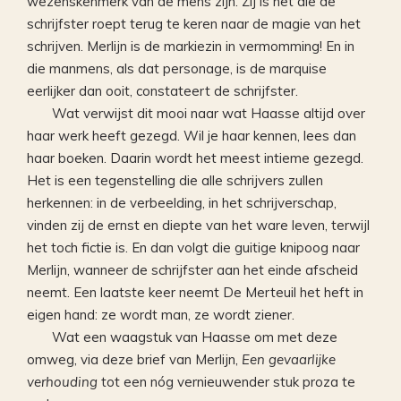
wezenskenmerk van de mens zijn. Zíj is het die de
schrijfster roept terug te keren naar de magie van het
schrijven. Merlijn is de markiezin in vermomming! En in
die manmens, als dat personage, is de marquise
eerlijker dan ooit, constateert de schrijfster.
Wat verwijst dit mooi naar wat Haasse altijd over
haar werk heeft gezegd. Wil je haar kennen, lees dan
haar boeken. Daarin wordt het meest intieme gezegd.
Het is een tegenstelling die alle schrijvers zullen
herkennen: in de verbeelding, in het schrijverschap,
vinden zij de ernst en diepte van het ware leven, terwijl
het toch fictie is. En dan volgt die guitige knipoog naar
Merlijn, wanneer de schrijfster aan het einde afscheid
neemt. Een laatste keer neemt De Merteuil het heft in
eigen hand: ze wordt man, ze wordt ziener.
Wat een waagstuk van Haasse om met deze
omweg, via deze brief van Merlijn,
Een gevaarlijke
verhouding
tot een nóg vernieuwender stuk proza te