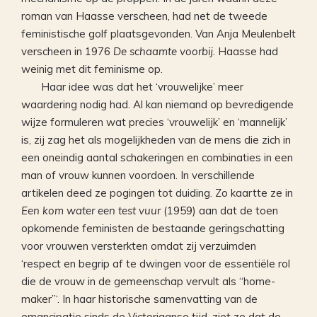
roman van Haasse verscheen, had net de tweede
feministische golf plaatsgevonden. Van Anja Meulenbelt
verscheen in 1976
De schaamte voorbij
. Haasse had
weinig met dit feminisme op.
Haar idee was dat het ‘vrouwelijke’ meer
waardering nodig had. Al kan niemand op bevredigende
wijze formuleren wat precies ‘vrouwelijk’ en ‘mannelijk’
is, zij zag het als mogelijkheden van de mens die zich in
een oneindig aantal schakeringen en combinaties in een
man of vrouw kunnen voordoen. In verschillende
artikelen deed ze pogingen tot duiding. Zo kaartte ze in
Een kom water een test vuur
(1959) aan dat de toen
opkomende feministen de bestaande geringschatting
voor vrouwen versterkten omdat zij verzuimden
‘respect en begrip af te dwingen voor de essentiële rol
die de vrouw in de gemeenschap vervult als “home-
maker”‘. In haar historische samenvatting van de
emancipatie sinds de Victoriaanse tijd, ziet ze dat de