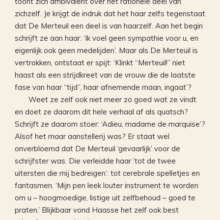
toont zich ambivalent over het rationele deel van
zichzelf. Je krijgt de indruk dat het haar zelfs tegenstaat
dat De Merteuil een deel is van haarzelf. Aan het begin
schrijft ze aan haar: ‘Ik voel geen sympathie voor u, en
eigenlijk ook geen medelijden’. Maar als De Merteuil is
vertrokken, ontstaat er spijt: ‘Klinkt “Merteuil!” niet
haast als een strijdkreet van de vrouw die de laatste
fase van haar “tijd”, haar afnemende maan, ingaat’?
Weet ze zelf ook niet meer zo goed wat ze vindt
en doet ze daarom dit hele verhaal af als quatsch?
Schrijft ze daarom stoer: ‘Adieu, madame de marquise’?
Alsof het maar aanstellerij was? Er staat wel
onverbloemd dat De Merteuil ‘gevaarlijk’ voor de
schrijfster was. Die verleidde haar ’tot de twee
uitersten die mij bedreigen’: tot cerebrale spelletjes en
fantasmen. ‘Mijn pen leek louter instrument te worden
om u – hoogmoedige, listige uit zelfbehoud – goed te
praten.’ Blijkbaar vond Haasse het zelf ook best