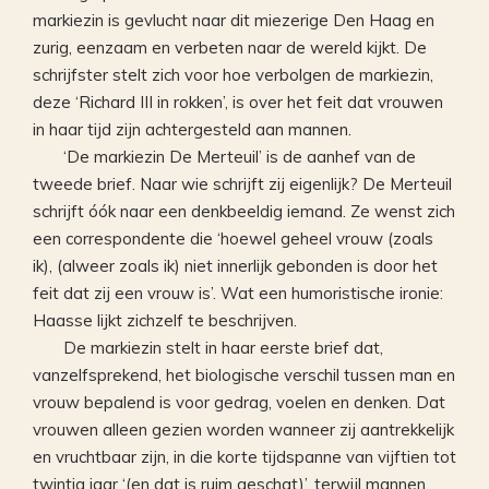
markiezin is gevlucht naar dit miezerige Den Haag en
zurig, eenzaam en verbeten naar de wereld kijkt. De
schrijfster stelt zich voor hoe verbolgen de markiezin,
deze ‘Richard III in rokken’, is over het feit dat vrouwen
in haar tijd zijn achtergesteld aan mannen.
‘De markiezin De Merteuil’ is de aanhef van de
tweede brief. Naar wie schrijft zij eigenlijk? De Merteuil
schrijft óók naar een denkbeeldig iemand. Ze wenst zich
een correspondente die ‘hoewel geheel vrouw (zoals
ik), (alweer zoals ik) niet innerlijk gebonden is door het
feit dat zij een vrouw is’. Wat een humoristische ironie:
Haasse lijkt zichzelf te beschrijven.
De markiezin stelt in haar eerste brief dat,
vanzelfsprekend, het biologische verschil tussen man en
vrouw bepalend is voor gedrag, voelen en denken. Dat
vrouwen alleen gezien worden wanneer zij aantrekkelijk
en vruchtbaar zijn, in die korte tijdspanne van vijftien tot
twintig jaar ‘(en dat is ruim geschat)’, terwijl mannen