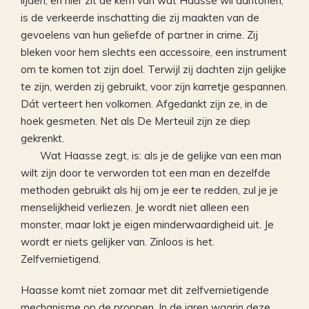
lijden, en hier zit de kern van wat Haasse wil aantonen,
is de verkeerde inschatting die zij maakten van de
gevoelens van hun geliefde of partner in crime. Zij
bleken voor hem slechts een accessoire, een instrument
om te komen tot zijn doel. Terwijl zij dachten zijn gelijke
te zijn, werden zij gebruikt, voor zijn karretje gespannen.
Dát verteert hen volkomen. Afgedankt zijn ze, in de
hoek gesmeten. Net als De Merteuil zijn ze diep
gekrenkt.
Wat Haasse zegt, is: als je de gelijke van een man
wilt zijn door te verworden tot een man en dezelfde
methoden gebruikt als hij om je eer te redden, zul je je
menselijkheid verliezen. Je wordt niet alleen een
monster, maar lokt je eigen minderwaardigheid uit. Je
wordt er niets gelijker van. Zinloos is het.
Zelfvernietigend.
Haasse komt niet zomaar met dit zelfvernietigende
mechanisme op de proppen. In de jaren waarin deze