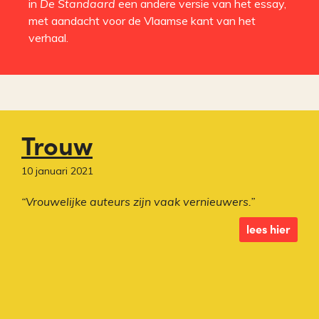
in
De Standaard
een andere versie van het essay,
met aandacht voor de Vlaamse kant van het
verhaal.
Trouw
10 januari 2021
“Vrouwelijke auteurs zijn vaak vernieuwers.”
lees hier