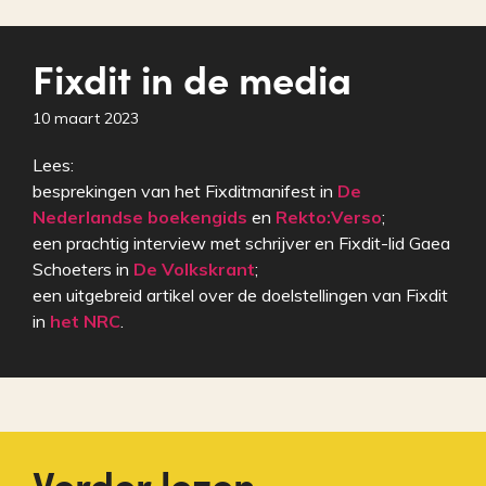
Fixdit in de media
10 maart 2023
Lees:
besprekingen van het Fixditmanifest in
De
Nederlandse boekengids
en
Rekto:Verso
;
een prachtig interview met schrijver en Fixdit-lid Gaea
Schoeters in
De Volkskrant
;
een uitgebreid artikel over de doelstellingen van Fixdit
in
het NRC
.
Verder lezen